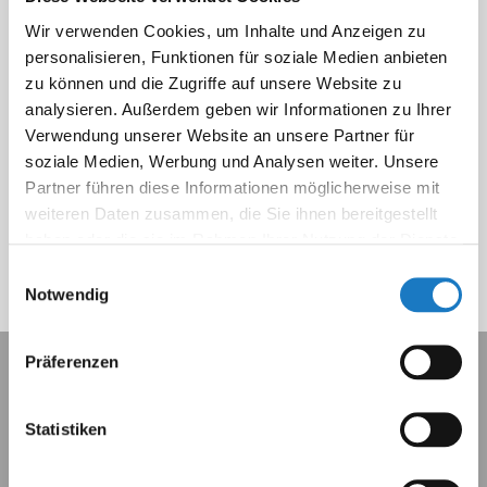
• Schneller Aufbau
Wir verwenden Cookies, um Inhalte und Anzeigen zu
• Schon ab 1,06 € zzgl. MwSt. pro Stück
personalisieren, Funktionen für soziale Medien anbieten
zu können und die Zugriffe auf unsere Website zu
analysieren. Außerdem geben wir Informationen zu Ihrer
Produkt konfigurieren
Verwendung unserer Website an unsere Partner für
soziale Medien, Werbung und Analysen weiter. Unsere
Partner führen diese Informationen möglicherweise mit
weiteren Daten zusammen, die Sie ihnen bereitgestellt
haben oder die sie im Rahmen Ihrer Nutzung der Dienste
gesammelt haben.
Einwilligungsauswahl
Notwendig
Präferenzen
Statistiken