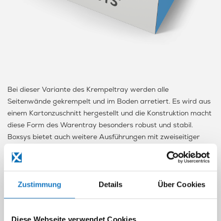
Bei dieser Variante des Krempeltray werden alle
Seitenwände gekrempelt und im Boden arretiert. Es wird aus
einem Kartonzuschnitt hergestellt und die Konstruktion macht
diese Form des Warentray besonders robust und stabil.
Boxsys bietet auch weitere Ausführungen mit zweiseitiger
Krempelung, mit Handgriffen oder zusammen im
Verkaufsaufsteller an. Das Tray wird flachliegend, nicht
aufgerichtet geliefert.
Zustimmung
Details
Über Cookies
Die Vorteile auf einen Blick
• Vielseitige Einsatzmöglichkeiten
• Sehr stabiler Transport- und Präsentationskarton
Diese Webseite verwendet Cookies