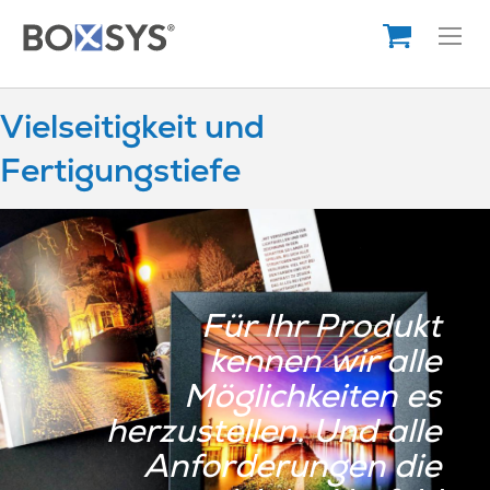
Direkt
zum
Inhalt
Vielseitigkeit und
Fertigungstiefe
Für Ihr Produkt
kennen wir alle
Möglichkeiten es
herzustellen. Und alle
Anforderungen die