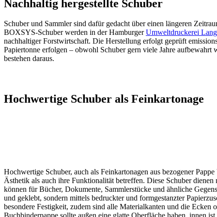
Nachhaltig hergestellte Schuber
Schuber und Sammler sind dafür gedacht über einen längeren Zeitraum
BOXSYS-Schuber werden in der Hamburger
Umweltdruckerei Lange
nachhaltiger Forstwirtschaft. Die Herstellung erfolgt geprüft emis
Papiertonne erfolgen – obwohl Schuber gern viele Jahre aufbewahrt 
bestehen daraus.
Hochwertige Schuber als Feinkartonage
Hochwertige Schuber, auch als Feinkartonagen aus bezogener Pappe b
Ästhetik als auch ihre Funktionalität betreffen. Diese Schuber dienen
können für Bücher, Dokumente, Sammlerstücke und ähnliche Gegenst
und geklebt, sondern mittels bedruckter und formgestanzter Papierzus
besondere Festigkeit, zudem sind alle Materialkanten und die Ecken 
Buchbinderpappe sollte außen eine glatte Oberfläche haben, innen is