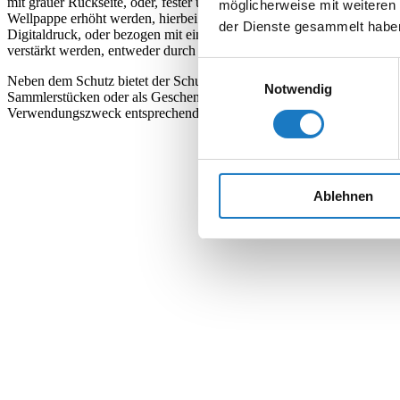
mit grauer Rückseite, oder, fester und innen weißer Chromokarton (G
möglicherweise mit weiteren
Wellpappe erhöht werden, hierbei eignen sich die feinwelligen F-Wel
der Dienste gesammelt habe
Digitaldruck, oder bezogen mit einem offsetbedruckten Bogen. Für zu
verstärkt werden, entweder durch zusätzliche Lagen Karton, oder dur
Einwilligungsauswahl
Neben dem Schutz bietet der Schuber auch eine ästhetische Aufwert
Notwendig
Sammlerstücken oder als Geschenkverpackung geschätzt wird. Dafür s
Verwendungszweck entsprechend ausgewählt und die Größe dem Inha
Ablehnen