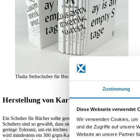
Thalia Stehschuber für Büchersammlung
Zustimmung
Herstellung von Kartonschubern und Pap
Diese Webseite verwendet 
Ein Schuber für Bücher sollte genug Festigkeit haben, um zu stehen, 
Wir verwenden Cookies, um I
Schubers sind so gewählt, dass sie exakt zu den Abmessungen der a
und die Zugriffe auf unsere 
geringe Toleranz, um ein leichtes Einlegen und Entnehmen zu ermöglich
Website an unsere Partner fü
wird mindestens ein 300 g/qm-Karton gewählt, entsprechend der Pre