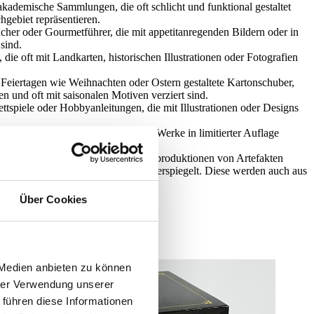
akademische Sammlungen, die oft schlicht und funktional gestaltet
chgebiet repräsentieren.
r oder Gourmetführer, die mit appetitanregenden Bildern oder in
 sind.
die oft mit Landkarten, historischen Illustrationen oder Fotografien
Feiertagen wie Weihnachten oder Ostern gestaltete Kartonschuber,
 und oft mit saisonalen Motiven verziert sind.
tspiele oder Hobbyanleitungen, die mit Illustrationen oder Designs
mit Künstlern entstehen und deren Werke in limitierter Auflage
ngen und Signaturen enthalten.
torische Dokumente, Briefe oder Reproduktionen von Artefakten
Weise, die die Epoche oder Kultur widerspiegelt. Diese werden auch aus
Über Cookies
 Medien anbieten zu können
hrer Verwendung unserer
 führen diese Informationen