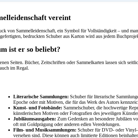
elleidenschaft vereint
ruck von Sammelleidenschaft, ein Symbol für Vollständigkeit – und man
ßgefertigten, bedruckten Schuber aus Karton wird aus jedem Buchprojek
 ist er so beliebt?
senen Seiten. Bücher, Zeitschriften oder Sammelkarten lassen sich seitl
 auch im Regal.
Literarische Sammlungen:
Schuber für literarische Sammlunge
Epoche oder mit Motiven, die für das Werk des Autors kennzeic
Kunst- und Fotobände:
Sammelschuber, die hochwertige Repro
künstlerischen Motiven oder Fotografien des jeweiligen Künstler
Jubiläumsausgaben:
Zum Gedenken an besondere Jubiläen von V
oft mit Goldprägung oder anderen edlen Veredelungen.
Film- und Musiksammlungen:
Schuber für DVD- oder Vinyl-S
versehen sind. Diese können auch limitierte Editionen beinhalt