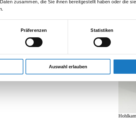
C1). Die Festigkeit kann durch den Einsatz von
 Daten zusammen, die Sie ihnen bereitgestellt haben oder die s
len oder E-Wellen besonders gut, direkt bedruckt im
n.
sätzliche Stabilität können die Ecken und Kanten
ch spezielle Kantenbeschläge.
ung des aufbewahrten Gegenstandes, was besonders bei
Präferenzen
Statistiken
ollten sie gut geplant, die Materialauswahl dem
lt genau angepasst werden.
Auswahl erlauben
Hohlkamm