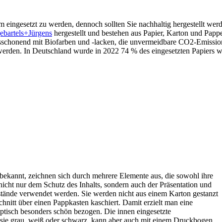
 eingesetzt zu werden, dennoch sollten Sie nachhaltig hergestellt wer
bartels+Jürgens
hergestellt und bestehen aus Papier, Karton und Pap
sionsschonend mit Biofarben und -lacken, die unvermeidbare CO2-Emiss
werden. In Deutschland wurde in 2022 74 % des eingesetzten Papiers w
ekannt, zeichnen sich durch mehrere Elemente aus, die sowohl ihre
 nicht nur dem Schutz des Inhalts, sondern auch der Präsentation und
ände verwendet werden. Sie werden nicht aus einem Karton gestanzt
chnitt über einen Pappkasten kaschiert. Damit erzielt man eine
optisch besonders schön bezogen. Die innen eingesetzte
t sie grau, weiß oder schwarz, kann aber auch mit einem Druckbogen