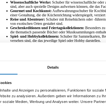
Wissenschaftliche Werke:
Schuber für wissenschaftliche oder 
sind, aber auch spezielle Designs aufweisen können, die das Fa
Gourmet und Kochkunst:
Aufbewahrungsschuber für Kochbüche
einer Gestaltung, die die Küchenrichtung widerspiegelt, verziert
Reise und Abenteuer:
Schuber mit Reisebüchern oder -führern, 
von exotischen Orten gestaltet sind.
Geschenkeditionen und Feiertagskollektionen:
Besonders zu 
die thematisch passende Bücher oder Musiksammlungen enthalten
Spiel- und Hobbykollektionen:
Schuber für Sammelkarten, Bret
versehen sind, die das jeweilige Spiel oder Hobby darstellen.
Limitierte Künstlereditionen:
Schuber, die in Zusammenarbeit 
präsentieren. Diese können einzigartige künstlerische Gestaltu
Geschichtliche und kulturelle Sammlungen:
Schuber, die his
enthalten, oft gestaltet mit historischen Motiven oder in einer 
anderen Materialien gefertigt, beispielsweise als Holzschuber.
Details
pschubern
Cookies
auch wenn er nicht ganz gefüllt ist. Die Maße eines
nhalte und Anzeigen zu personalisieren, Funktionen für soziale
ufzubewahrenden Gegenstände passen. Es gibt eine
Website zu analysieren. Außerdem geben wir Informationen zu I
en, ohne dass der Inhalt zu locker sitzt. Als Material
r soziale Medien, Werbung und Analysen weiter. Unsere Partner
isvorstellung ein einfacher Chromoduplexkarton (GD2)