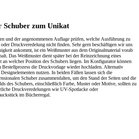
hr Schuber zum Unikat
aßen und der angenommenen Auflage prüfen, welche Ausführung zu
 oder Druckveredelung nicht finden. Sehr gern beschäftigen wir uns
igkeit ankommt, ist ein Weißmuster aus dem Originalmaterial vorab
Inhalt. Das Weißmuster dient später bei der Reinzeichnung eines
 an welcher Position des Schubers liegen. Im Konfigurator können
im Bestellprozess die Druckvorlage wieder hochladen. Alternativ
 Designelementen nutzen. In beiden Fällen lassen sich die
nsionalen Schuber zusammenfalten, um den Stand der Seiten und die
s des Schubers, einschließlich Farbe, Muster oder Motive, sollten zu
tzliche Druckveredelungen wie UV-Spotlacke oder
uckstück im Bücherregal.